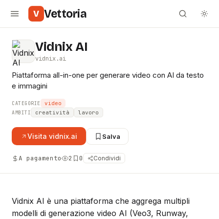
Vettoria
V
Vidnix AI
vidnix.ai
Piattaforma all-in-one per generare video con AI da testo
e immagini
video
CATEGORIE
creatività
lavoro
AMBITI
Visita
vidnix.ai
Salva
A pagamento
2
0
Condividi
Vidnix AI è una piattaforma che aggrega multipli
modelli di generazione video AI (Veo3, Runway,