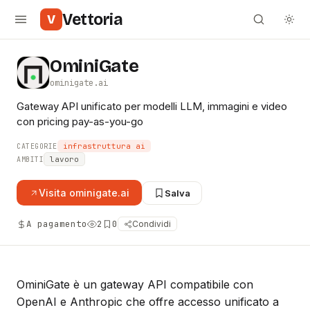
Vettoria
V
OminiGate
ominigate.ai
Gateway API unificato per modelli LLM, immagini e video
con pricing pay-as-you-go
infrastruttura ai
CATEGORIE
lavoro
AMBITI
Visita
ominigate.ai
Salva
A pagamento
2
0
Condividi
OminiGate è un gateway API compatibile con
OpenAI e Anthropic che offre accesso unificato a