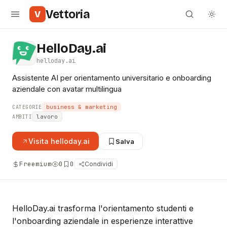
Vettoria
V
HelloDay.ai
helloday.ai
Assistente AI per orientamento universitario e onboarding
aziendale con avatar multilingua
business & marketing
CATEGORIE
lavoro
AMBITI
Visita
helloday.ai
Salva
Freemium
0
0
Condividi
HelloDay.ai trasforma l'orientamento studenti e
l'onboarding aziendale in esperienze interattive