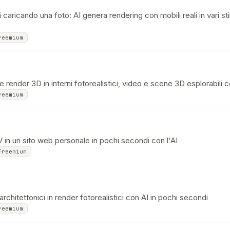
caricando una foto: AI genera rendering con mobili reali in vari stil
reemium
 render 3D in interni fotorealistici, video e scene 3D esplorabili c
reemium
V in un sito web personale in pochi secondi con l'AI
freemium
rchitettonici in render fotorealistici con AI in pochi secondi
reemium