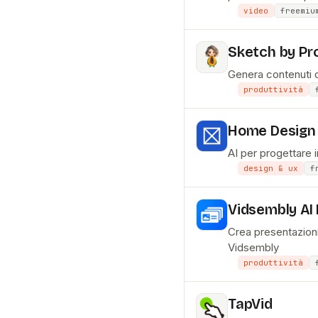
video
freemiu
Sketch by Pr
Genera contenuti o
produttività
Home Design 
AI per progettare in
design & ux
f
Vidsembly AI
Crea presentazioni
Vidsembly
produttività
TapVid