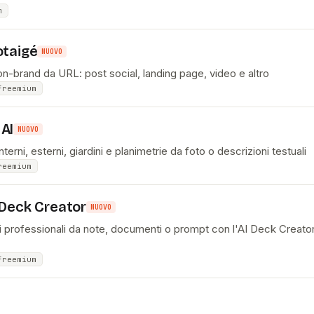
m
otaigé
NUOVO
n-brand da URL: post social, landing page, video e altro
freemium
AI
NUOVO
terni, esterni, giardini e planimetrie da foto o descrizioni testuali
reemium
 Deck Creator
NUOVO
 professionali da note, documenti o prompt con l'AI Deck Creator
freemium