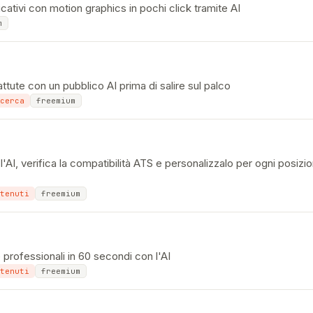
cativi con motion graphics in pochi click tramite AI
m
ttute con un pubblico AI prima di salire sul palco
cerca
freemium
l'AI, verifica la compatibilità ATS e personalizzalo per ogni posizi
tenuti
freemium
e professionali in 60 secondi con l'AI
tenuti
freemium