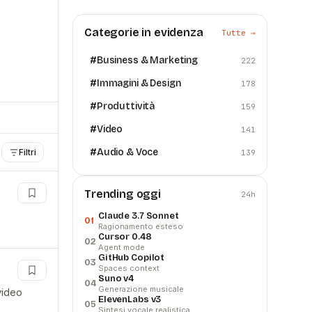
Categorie in evidenza
Tutte →
#
Business & Marketing
222
#
Immagini & Design
178
#
Produttività
159
#
Video
141
#
Audio & Voce
Filtri
139
Trending oggi
24h
Claude 3.7 Sonnet
01
Ragionamento esteso
Cursor 0.48
02
Agent mode
GitHub Copilot
03
Spaces context
Suno v4
04
Generazione musicale
video
ElevenLabs v3
05
Sintesi vocale realistica