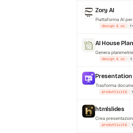
Zory AI
Piattaforma AI per
design & ux
f
AI House Pla
Genera planimetrie 
design & ux
Presentation
Trasforma documenti
produttività
htmlslides
Crea presentazioni
produttività