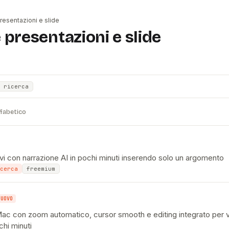
resentazioni e slide
 presentazioni e slide
 ricerca
lfabetico
tivi con narrazione AI in pochi minuti inserendo solo un argomento
cerca
freemium
NUOVO
ac con zoom automatico, cursor smooth e editing integrato per 
chi minuti