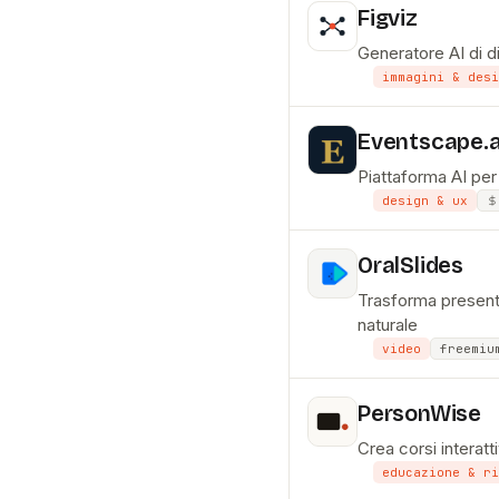
Figviz
Generatore AI di d
immagini & desi
Eventscape.a
Piattaforma AI per 
design & ux
OralSlides
Trasforma present
naturale
video
freemiu
PersonWise
Crea corsi interatt
educazione & ri