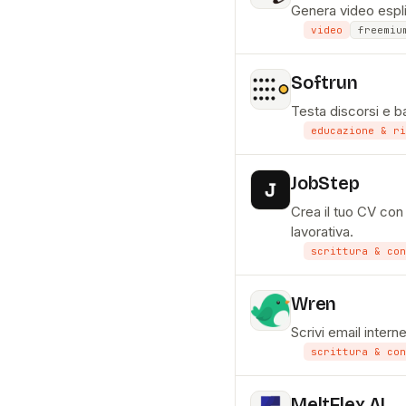
Genera video espli
video
freemiu
Softrun
Testa discorsi e ba
educazione & ri
JobStep
Crea il tuo CV con 
lavorativa.
scrittura & con
Wren
Scrivi email intern
scrittura & con
MeltFlex AI