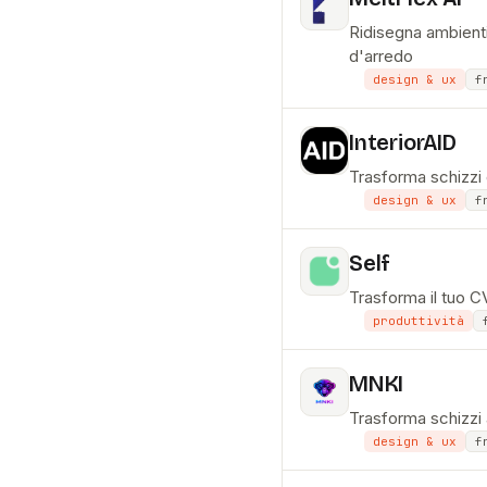
Ridisegna ambienti 
d'arredo
design & ux
f
InteriorAID
Trasforma schizzi e
design & ux
f
Self
Trasforma il tuo C
produttività
MNKI
Trasforma schizzi a
design & ux
f