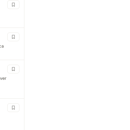
ca
over