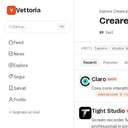
Vettoria
V
Esplora
›
Creare p
#
Creare
Cerca…
⌘K
89
tool
Feed
lavoro
studio &
AMBITI
News
Recenti
Popolari
A
Esplora
Segui
Claro
NUOVO
Crea corsi interat
Salvati
educazione & ri
Profilo
Tight Studio
Segnala un tool
Screen recorder M
professionali in po