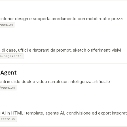
 interior design e scoperta arredamento con mobili reali e prezzi
reemium
n
di case, uffici e ristoranti da prompt, sketch o riferimenti visivi
a-pagamento
 Agent
 in slide deck e video narrati con intelligenza artificiale
freemium
 AI in HTML: template, agente AI, condivisione ed export integrat
freemium