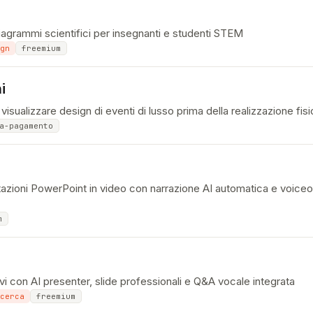
iagrammi scientifici per insegnanti e studenti STEM
gn
freemium
i
visualizzare design di eventi di lusso prima della realizzazione fisi
a-pagamento
azioni PowerPoint in video con narrazione AI automatica e voice
m
ivi con AI presenter, slide professionali e Q&A vocale integrata
cerca
freemium