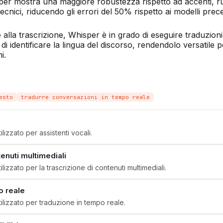
sper mostra una maggiore robustezza rispetto ad accenti, r
ecnici, riducendo gli errori del 50% rispetto ai modelli prece
 alla trascrizione, Whisper è in grado di eseguire traduzioni
e di identificare la lingua del discorso, rendendolo versatile p
i.
esto
tradurre conversazioni in tempo reale
izzato per assistenti vocali.
enuti multimediali
izzato per la trascrizione di contenuti multimediali.
o reale
lizzato per traduzione in tempo reale.