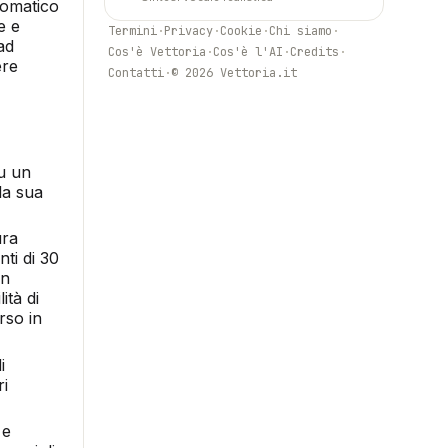
tomatico
e e
Termini
·
Privacy
·
Cookie
·
Chi siamo
·
ad
Cos'è Vettoria
·
Cos'è l'AI
·
Credits
·
ere
Contatti
·
© 2026 Vettoria.it
u un
la sua
ura
ti di 30
Un
ità di
rso in
i
ri
 e