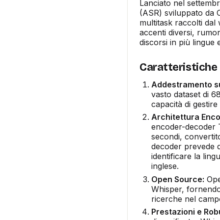
Lanciato nel settemb
(ASR) sviluppato da O
multitask raccolti da
accenti diversi, rumor
discorsi in più lingue 
Caratteristiche
Addestramento su
vasto dataset di 68
capacità di gestire
Architettura Enc
encoder-decoder Tr
secondi, converti
decoder prevede qu
identificare la lin
inglese.
Open Source:
Open
Whisper, fornendo u
ricerche nel campo
Prestazioni e Rob