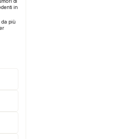
umori di
denti in
 da più
er