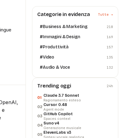
Categorie in evidenza
Tutte →
#
Business & Marketing
218
lingue
#
Immagini & Design
169
#
Produttività
157
#
Video
135
#
Audio & Voce
132
Trending oggi
24h
Claude 3.7 Sonnet
01
Ragionamento esteso
 OpenAI,
Cursor 0.48
02
e e
Agent mode
GitHub Copilot
03
e
Spaces context
Suno v4
04
Generazione musicale
ElevenLabs v3
05
Sintesi vocale realistica