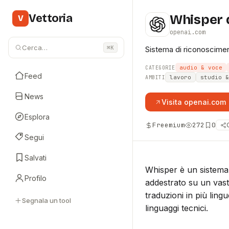
Vettoria
Whisper 
V
openai.com
Cerca…
⌘K
Sistema di riconoscimen
audio & voce
CATEGORIE
Feed
lavoro
studio &
AMBITI
News
Visita
openai.com
Esplora
Freemium
272
0
Segui
Salvati
Whisper è un sistema
Profilo
addestrato su un vasto
traduzioni in più ling
Segnala un tool
linguaggi tecnici.