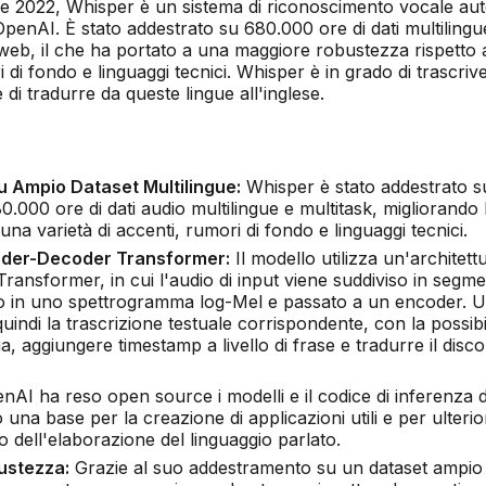
re 2022, Whisper è un sistema di riconoscimento vocale au
penAI. È stato addestrato su 680.000 ore di dati multilingu
l web, il che ha portato a una maggiore robustezza rispetto 
i di fondo e linguaggi tecnici. Whisper è in grado di trascriv
e di tradurre da queste lingue all'inglese.
 Ampio Dataset Multilingue:
Whisper è stato addestrato s
0.000 ore di dati audio multilingue e multitask, migliorando 
 una varietà di accenti, rumori di fondo e linguaggi tecnici.
oder-Decoder Transformer:
Il modello utilizza un'architett
ansformer, in cui l'audio di input viene suddiviso in segmen
to in uno spettrogramma log-Mel e passato a un encoder. 
indi la trascrizione testuale corrispondente, con la possibil
gua, aggiungere timestamp a livello di frase e tradurre il disco
AI ha reso open source i modelli e il codice di inferenza d
na base per la creazione di applicazioni utili e per ulterio
 dell'elaborazione del linguaggio parlato.
ustezza:
Grazie al suo addestramento su un dataset ampio