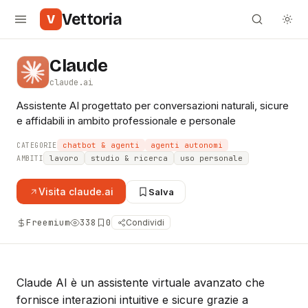
Vettoria
V
Claude
claude.ai
Assistente AI progettato per conversazioni naturali, sicure
e affidabili in ambito professionale e personale
chatbot & agenti
agenti autonomi
CATEGORIE
lavoro
studio & ricerca
uso personale
AMBITI
Visita
claude.ai
Salva
Freemium
338
0
Condividi
Claude AI è un assistente virtuale avanzato che
fornisce interazioni intuitive e sicure grazie a