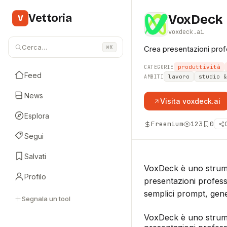
Vettoria
VoxDeck
V
voxdeck.ai
Cerca…
⌘K
Crea presentazioni prof
produttività
CATEGORIE
Feed
lavoro
studio &
AMBITI
News
Visita
voxdeck.ai
Esplora
Freemium
123
0
Segui
Salvati
VoxDeck è uno strumen
Profilo
presentazioni profess
semplici prompt, gener
Segnala un tool
VoxDeck è uno strume