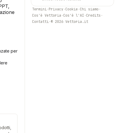
o
iPPT,
Termini
·
Privacy
·
Cookie
·
Chi siamo
·
eazione
Cos'è Vettoria
·
Cos'è l'AI
·
Credits
·
Contatti
·
© 2026 Vettoria.it
nzate per
dere
dotti,