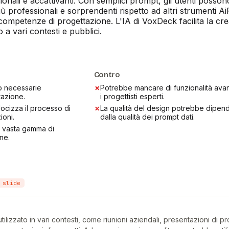
onali e accattivanti. Con semplici prompt, gli utenti posson
iù professionali e sorprendenti rispetto ad altri strumenti A
 competenze di progettazione. L'IA di VoxDeck facilita la cr
o a vari contesti e pubblici.
Contro
no necessarie
✗
Potrebbe mancare di funzionalità ava
azione.
i progettisti esperti.
ocizza il processo di
✗
La qualità del design potrebbe dipen
ioni.
dalla qualità dei prompt dati.
na vasta gamma di
ne.
 slide
izzato in vari contesti, come riunioni aziendali, presentazioni di pro