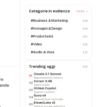
Categorie in evidenza
Tutte →
#
Business & Marketing
218
#
Immagini & Design
169
#
Produttività
157
#
Video
135
#
Audio & Voce
132
Trending oggi
24h
Claude 3.7 Sonnet
01
Ragionamento esteso
re
Cursor 0.48
02
amite
Agent mode
GitHub Copilot
03
Spaces context
Suno v4
04
Generazione musicale
ElevenLabs v3
05
Sintesi vocale realistica