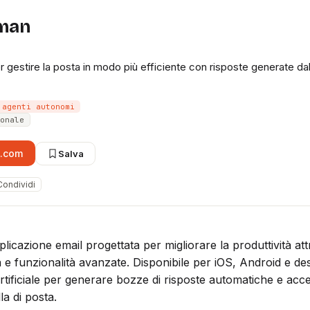
man
 gestire la posta in modo più efficiente con risposte generate dal
agenti autonomi
onale
.com
Salva
Condividi
cazione email progettata per migliorare la produttività at
va e funzionalità avanzate. Disponibile per iOS, Android e de
a artificiale per generare bozze di risposte automatiche e acc
la di posta.