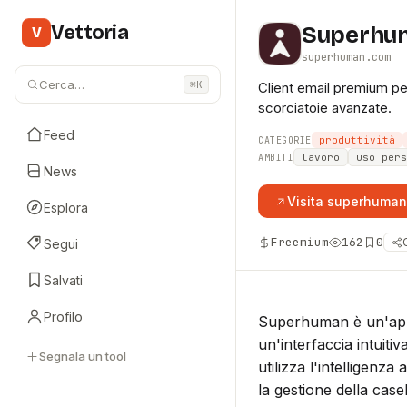
Vettoria
Superhu
V
superhuman.com
Cerca…
⌘K
Client email premium per
scorciatoie avanzate.
Feed
produttività
CATEGORIE
lavoro
uso pers
AMBITI
News
Visita
superhuman
Esplora
Freemium
162
0
Segui
Salvati
Profilo
Superhuman è un'appli
un'interfaccia intuiti
Segnala un tool
utilizza l'intelligenz
la gestione della casel