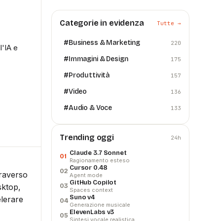
Categorie in evidenza
Tutte →
#
Business & Marketing
220
l'IA e
#
Immagini & Design
175
#
Produttività
157
#
Video
136
#
Audio & Voce
133
Trending oggi
24h
Claude 3.7 Sonnet
01
Ragionamento esteso
Cursor 0.48
02
traverso
Agent mode
GitHub Copilot
sktop,
03
Spaces context
Suno v4
elerare
04
Generazione musicale
ElevenLabs v3
05
Sintesi vocale realistica