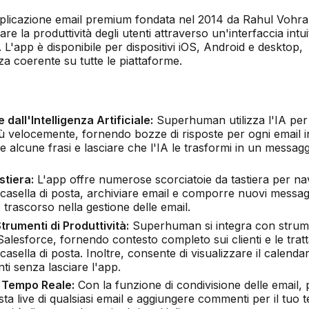
licazione email premium fondata nel 2014 da Rahul Vohra
re la produttività degli utenti attraverso un'interfaccia intui
 L'app è disponibile per dispositivi iOS, Android e desktop,
a coerente su tutte le piattaforme.
dall'Intelligenza Artificiale:
Superhuman utilizza l'IA per 
iù velocemente, fornendo bozze di risposte per ogni email i
re alcune frasi e lasciare che l'IA le trasformi in un messag
stiera:
L'app offre numerose scorciatoie da tastiera per na
casella di posta, archiviare email e comporre nuovi messag
 trascorso nella gestione delle email.
trumenti di Produttività:
Superhuman si integra con strum
esforce, fornendo contesto completo sui clienti e le tratt
casella di posta. Inoltre, consente di visualizzare il calendar
i senza lasciare l'app.
n Tempo Reale:
Con la funzione di condivisione delle email, 
sta live di qualsiasi email e aggiungere commenti per il tuo 