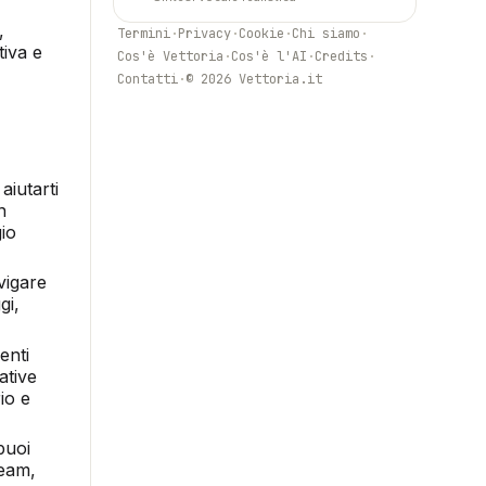
,
Termini
·
Privacy
·
Cookie
·
Chi siamo
·
tiva e
Cos'è Vettoria
·
Cos'è l'AI
·
Credits
·
Contatti
·
© 2026 Vettoria.it
aiutarti
n
gio
vigare
gi,
enti
ative
io e
puoi
team,