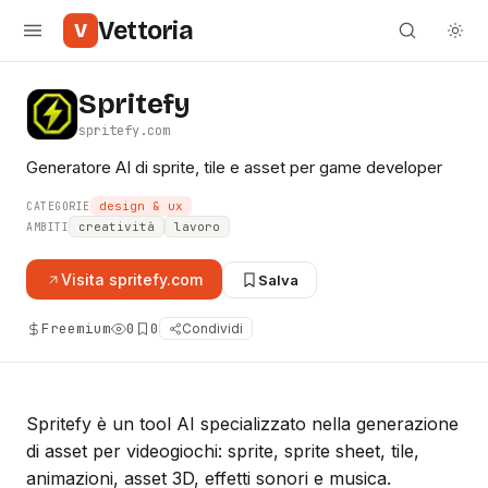
Vettoria
V
Spritefy
spritefy.com
Generatore AI di sprite, tile e asset per game developer
design & ux
CATEGORIE
creatività
lavoro
AMBITI
Visita
spritefy.com
Salva
Freemium
0
0
Condividi
Spritefy è un tool AI specializzato nella generazione
di asset per videogiochi: sprite, sprite sheet, tile,
animazioni, asset 3D, effetti sonori e musica.