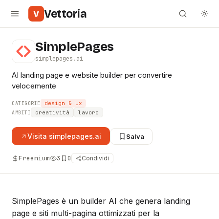
Vettoria
V
SimplePages
simplepages.ai
AI landing page e website builder per convertire
velocemente
design & ux
CATEGORIE
creatività
lavoro
AMBITI
Visita
simplepages.ai
Salva
Freemium
3
0
Condividi
SimplePages è un builder AI che genera landing
page e siti multi-pagina ottimizzati per la