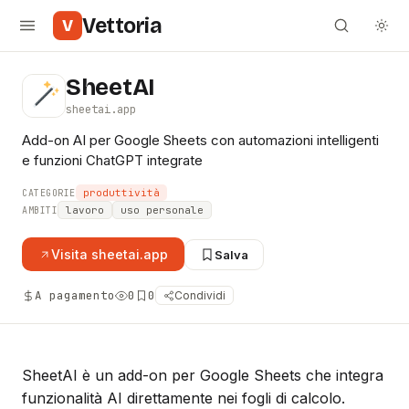
Vettoria
V
SheetAI
sheetai.app
Add-on AI per Google Sheets con automazioni intelligenti
e funzioni ChatGPT integrate
produttività
CATEGORIE
lavoro
uso personale
AMBITI
Visita
sheetai.app
Salva
A pagamento
0
0
Condividi
SheetAI è un add-on per Google Sheets che integra
funzionalità AI direttamente nei fogli di calcolo.