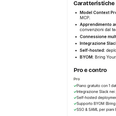
Caratteristiche
Model Context Pr
MCP.
Apprendimento a
convenzioni dal t
Connessione mult
Integrazione Slac
Self-hosted
: depl
BYOM
: Bring You
Pro e contro
Pro
✓
Piano gratuito con 1 d
✓
Integrazione Slack nei
✓
Self-hosted deploymen
✓
Supporto BYOM (Bring
✓
SSO & SAML per piani 