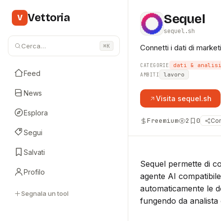
Vettoria
Sequel
V
sequel.sh
Cerca…
⌘K
Connetti i dati di marke
dati & analis
CATEGORIE
Feed
lavoro
AMBITI
News
Visita
sequel.sh
Esplora
Freemium
2
0
Con
Segui
Salvati
Sequel permette di col
Profilo
agente AI compatibil
automaticamente le def
Segnala un tool
fungendo da analista da