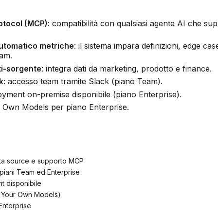
otocol (MCP)
: compatibilità con qualsiasi agente AI che su
utomatico metriche
: il sistema impara definizioni, edge cas
eam.
i-sorgente
: integra dati da marketing, prodotto e finance.
k
: accesso team tramite Slack (piano Team).
oyment on-premise disponibile (piano Enterprise).
r Own Models per piano Enterprise.
ata source e supporto MCP
 piani Team ed Enterprise
t disponibile
 Your Own Models)
Enterprise