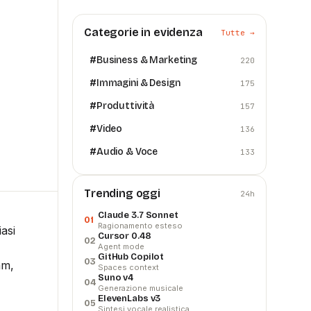
Categorie in evidenza
Tutte →
#
Business & Marketing
220
#
Immagini & Design
175
#
Produttività
157
#
Video
136
#
Audio & Voce
133
Trending oggi
24h
Claude 3.7 Sonnet
01
Ragionamento esteso
asi
Cursor 0.48
02
Agent mode
GitHub Copilot
03
am,
Spaces context
Suno v4
04
Generazione musicale
ElevenLabs v3
05
Sintesi vocale realistica