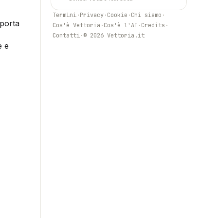
Termini
·
Privacy
·
Cookie
·
Chi siamo
·
pporta
Cos'è Vettoria
·
Cos'è l'AI
·
Credits
·
Contatti
·
© 2026 Vettoria.it
e e