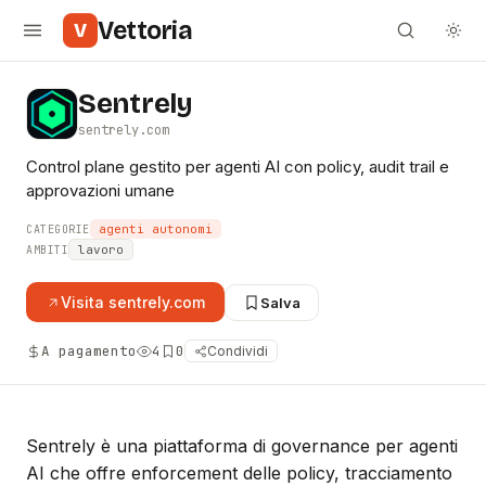
Vettoria
V
Sentrely
sentrely.com
Control plane gestito per agenti AI con policy, audit trail e
approvazioni umane
agenti autonomi
CATEGORIE
lavoro
AMBITI
Visita
sentrely.com
Salva
A pagamento
4
0
Condividi
Sentrely è una piattaforma di governance per agenti
AI che offre enforcement delle policy, tracciamento