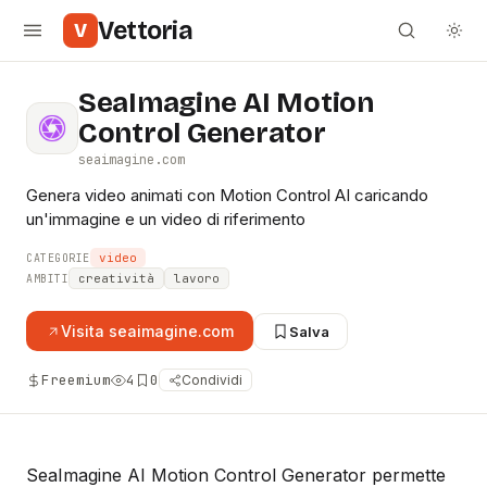
Vettoria
V
SeaImagine AI Motion
Control Generator
seaimagine.com
Genera video animati con Motion Control AI caricando
un'immagine e un video di riferimento
video
CATEGORIE
creatività
lavoro
AMBITI
Visita
seaimagine.com
Salva
Freemium
4
0
Condividi
SeaImagine AI Motion Control Generator permette