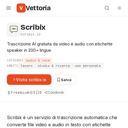
Vettoria
V
Scribix
scribix.io
Trascrizione AI gratuita da video e audio con etichette
speaker in 200+ lingue
audio & voce
CATEGORIE
lavoro
studio & ricerca
uso personale
AMBITI
Visita
scribix.io
Salva
Freemium
3
0
Condividi
Scribix è un servizio di trascrizione automatica che
converte file video e audio in testo con etichette