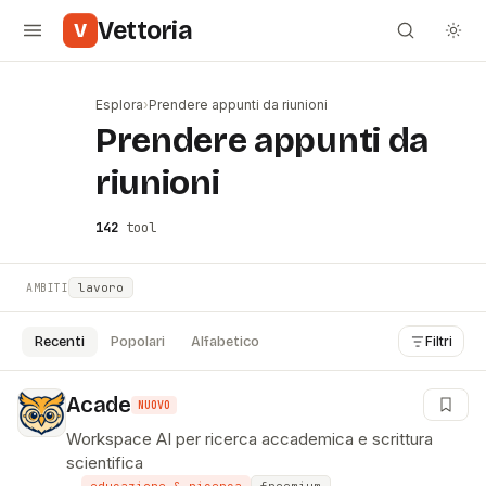
Vettoria
V
Esplora
›
Prendere appunti da riunioni
#
Prendere appunti da
riunioni
142
tool
lavoro
AMBITI
Recenti
Popolari
Alfabetico
Filtri
Acade
NUOVO
Workspace AI per ricerca accademica e scrittura
scientifica