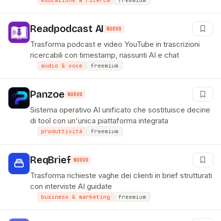
educazione & ricerca
freemium
Readpodcast AI
NUOVO
Trasforma podcast e video YouTube in trascrizioni
ricercabili con timestamp, riassunti AI e chat
audio & voce
freemium
Panzoe
NUOVO
Sistema operativo AI unificato che sostituisce decine
di tool con un'unica piattaforma integrata
produttività
freemium
ReqBrief
NUOVO
Trasforma richieste vaghe dei clienti in brief strutturati
con interviste AI guidate
business & marketing
freemium