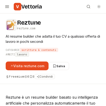
Vettoria
V
Reztune
reztune.com
AI resume builder che adatta il tuo CV a qualsiasi offerta di
lavoro in pochi secondi
scrittura & contenuti
CATEGORIE
lavoro
AMBITI
Visita
reztune.com
Salva
Freemium
0
0
Condividi
Reztune è un resume builder basato su intelligenza
artificiale che personalizza automaticamente il tuo