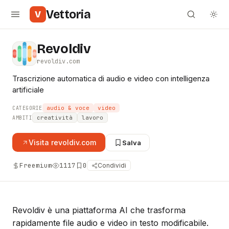
Vettoria
V
Revoldiv
revoldiv.com
Trascrizione automatica di audio e video con intelligenza
artificiale
audio & voce
video
CATEGORIE
creatività
lavoro
AMBITI
Visita
revoldiv.com
Salva
Freemium
1117
0
Condividi
Revoldiv è una piattaforma AI che trasforma
rapidamente file audio e video in testo modificabile.