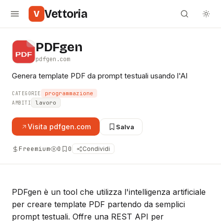
Vettoria
V
PDFgen
pdfgen.com
Genera template PDF da prompt testuali usando l'AI
programmazione
CATEGORIE
lavoro
AMBITI
Visita
pdfgen.com
Salva
Freemium
0
0
Condividi
PDFgen è un tool che utilizza l'intelligenza artificiale
per creare template PDF partendo da semplici
prompt testuali. Offre una REST API per