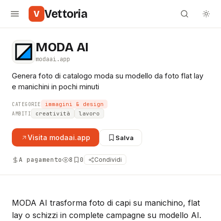
Vettoria
V
MODA AI
modaai.app
Genera foto di catalogo moda su modello da foto flat lay
e manichini in pochi minuti
immagini & design
CATEGORIE
creatività
lavoro
AMBITI
Visita
modaai.app
Salva
A pagamento
8
0
Condividi
MODA AI trasforma foto di capi su manichino, flat
lay o schizzi in complete campagne su modello AI.