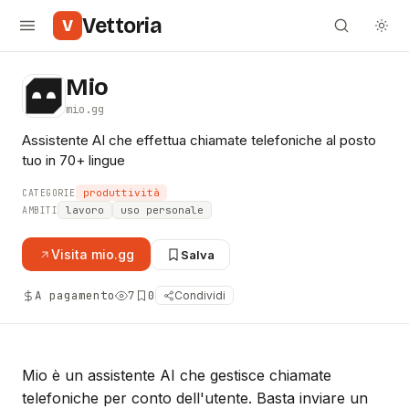
Vettoria
V
Mio
mio.gg
Assistente AI che effettua chiamate telefoniche al posto
tuo in 70+ lingue
produttività
CATEGORIE
lavoro
uso personale
AMBITI
Visita
mio.gg
Salva
A pagamento
7
0
Condividi
Mio è un assistente AI che gestisce chiamate
telefoniche per conto dell'utente. Basta inviare un