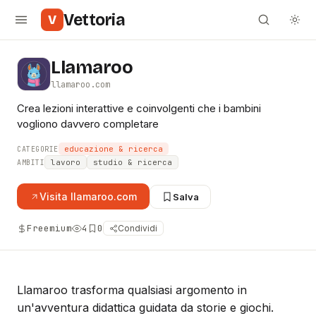
Vettoria
V
Llamaroo
llamaroo.com
Crea lezioni interattive e coinvolgenti che i bambini
vogliono davvero completare
educazione & ricerca
CATEGORIE
lavoro
studio & ricerca
AMBITI
Visita
llamaroo.com
Salva
Freemium
4
0
Condividi
Llamaroo trasforma qualsiasi argomento in
un'avventura didattica guidata da storie e giochi.