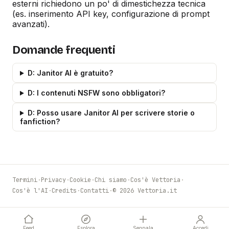
esterni richiedono un po' di dimestichezza tecnica
(es. inserimento API key, configurazione di prompt
avanzati).
Domande frequenti
D: Janitor AI è gratuito?
D: I contenuti NSFW sono obbligatori?
D: Posso usare Janitor AI per scrivere storie o
fanfiction?
Termini
·
Privacy
·
Cookie
·
Chi siamo
·
Cos'è Vettoria
·
Cos'è l'AI
·
Credits
·
Contatti
·
© 2026 Vettoria.it
Feed
Esplora
Segnala
Accedi