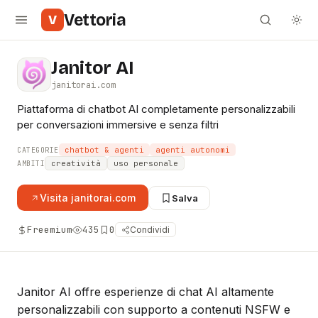
Vettoria
V
Janitor AI
janitorai.com
Piattaforma di chatbot AI completamente personalizzabili
per conversazioni immersive e senza filtri
chatbot & agenti
agenti autonomi
CATEGORIE
creatività
uso personale
AMBITI
Visita
janitorai.com
Salva
Freemium
435
0
Condividi
Janitor AI offre esperienze di chat AI altamente
personalizzabili con supporto a contenuti NSFW e