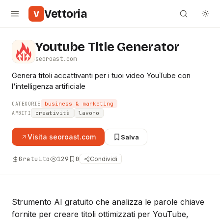
Vettoria
V
Youtube Title Generator
seoroast.com
Genera titoli accattivanti per i tuoi video YouTube con
l'intelligenza artificiale
business & marketing
CATEGORIE
creatività
lavoro
AMBITI
Visita
seoroast.com
Salva
Gratuito
129
0
Condividi
Strumento AI gratuito che analizza le parole chiave
fornite per creare titoli ottimizzati per YouTube,