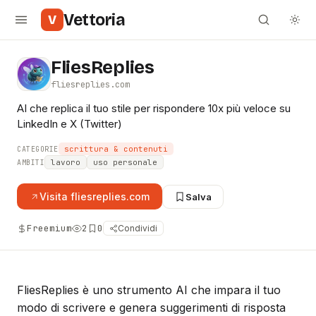
Vettoria
V
FliesReplies
fliesreplies.com
AI che replica il tuo stile per rispondere 10x più veloce su
LinkedIn e X (Twitter)
scrittura & contenuti
CATEGORIE
lavoro
uso personale
AMBITI
Visita
fliesreplies.com
Salva
Freemium
2
0
Condividi
FliesReplies è uno strumento AI che impara il tuo
modo di scrivere e genera suggerimenti di risposta