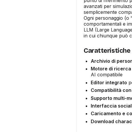
punto di riferimento 
avanzati per simulazio
semplicemente compa
Ogni personaggio (o "
comportamentali e im
LLM (Large Language
in cui chiunque può c
Caratteristiche
Archivio di perso
Motore di ricerc
AI compatibile
Editor integrato
pe
Compatibilità con
Supporto multi-m
Interfaccia social
Caricamento e con
Download charact