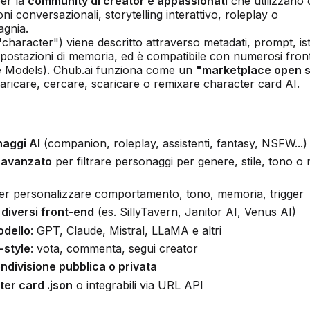
per la
community di creator e appassionati
che utilizzano 
ni conversazionali, storytelling interattivo, roleplay o
gnia.
character") viene descritto attraverso metadati, prompt, is
postazioni di memoria, ed è compatibile con numerosi fron
 Models). Chub.ai funziona come un
"marketplace open 
aricare, cercare, scaricare o remixare character card AI.
naggi AI
(companion, roleplay, assistenti, fantasy, NSFW...)
a avanzato
per filtrare personaggi per genere, stile, tono o
r personalizzare comportamento, tono, memoria, trigger
 diversi front-end
(es. SillyTavern, Janitor AI, Venus AI)
odello
: GPT, Claude, Mistral, LLaMA e altri
-style
: vota, commenta, segui creator
divisione pubblica o privata
er card .json
o integrabili via URL API