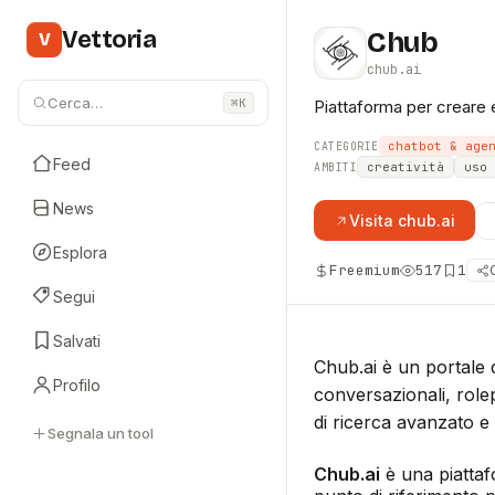
Vettoria
Chub
V
chub.ai
Cerca…
⌘K
Piattaforma per creare e
chatbot & age
CATEGORIE
Feed
creatività
uso 
AMBITI
News
Visita
chub.ai
Esplora
Freemium
517
1
Segui
Salvati
Chub.ai è un portale 
Profilo
conversazionali, role
di ricerca avanzato e 
Segnala un tool
Chub.ai
è una piattaf