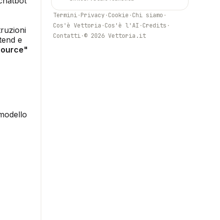
chatbot
Termini
·
Privacy
·
Cookie
·
Chi siamo
·
Cos'è Vettoria
·
Cos'è l'AI
·
Credits
·
truzioni
Contatti
·
© 2026 Vettoria.it
tend e
source"
 modello