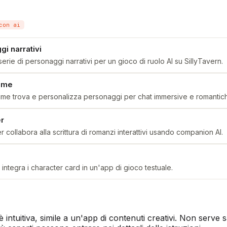
con ai
gi narrativi
erie di personaggi narrativi per un gioco di ruolo AI su SillyTavern.
nime
ime trova e personalizza personaggi per chat immersive e romantic
er
r collabora alla scrittura di romanzi interattivi usando companion AI.
integra i character card in un'app di gioco testuale.
è intuitiva, simile a un'app di contenuti creativi. Non serve 