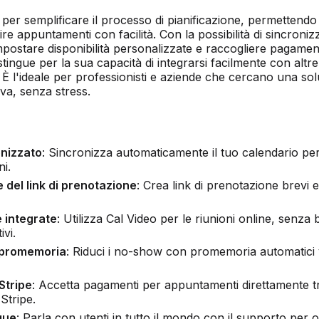
per semplificare il processo di pianificazione, permettendo 
ire appuntamenti con facilità. Con la possibilità di sincronizz
mpostare disponibilità personalizzate e raccogliere pagament
istingue per la sua capacità di integrarsi facilmente con altre
. È l'ideale per professionisti e aziende che cercano una so
tiva, senza stress.
onizzato
: Sincronizza automaticamente il tuo calendario per
i.
 del link di prenotazione
: Crea link di prenotazione brevi e 
 integrate
: Utilizza Cal Video per le riunioni online, senza
ivi.
 promemoria
: Riduci i no-show con promemoria automatici 
Stripe
: Accetta pagamenti per appuntamenti direttamente t
Stripe.
gue
: Parla con utenti in tutto il mondo con il supporto per o