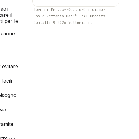
agli
Termini
·
Privacy
·
Cookie
·
Chi siamo
·
are il
Cos'è Vettoria
·
Cos'è l'AI
·
Credits
·
i per le
Contatti
·
© 2026 Vettoria.it
luzione
 evitare
facili
 bisogno
via
ramite
ltre 65