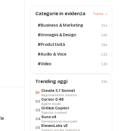
Categorie in evidenza
Tutte →
#
Business & Marketing
214
e
#
Immagini & Design
165
#
Produttività
156
#
Audio & Voce
132
#
Video
132
Trending oggi
24h
Claude 3.7 Sonnet
01
Ragionamento esteso
Cursor 0.48
02
Agent mode
GitHub Copilot
03
Spaces context
Suno v4
le
04
Generazione musicale
ElevenLabs v3
05
Sintesi vocale realistica