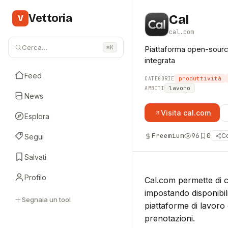
Vettoria
Cal
V
cal.com
Cerca…
⌘K
Piattaforma open-source 
integrata
Feed
produttività
CATEGORIE
lavoro
AMBITI
News
Visita
cal.com
Esplora
Freemium
96
0
Co
Segui
Salvati
Profilo
Cal.com permette di c
impostando disponibil
Segnala un tool
piattaforme di lavoro 
prenotazioni.