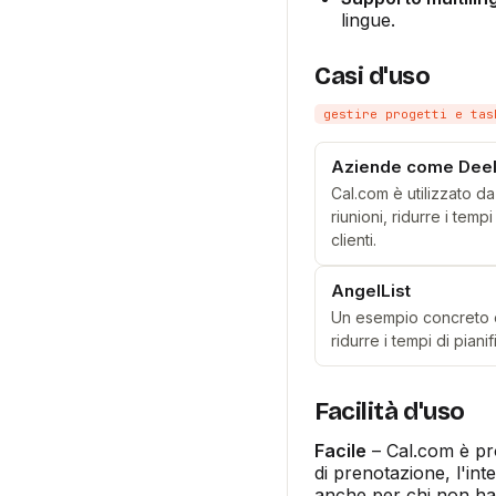
lingue.
Casi d'uso
gestire progetti e tas
Aziende come Deel
Cal.com è utilizzato d
riunioni, ridurre i tem
clienti.
AngelList
Un esempio concreto è 
ridurre i tempi di piani
Facilità d'uso
Facile
– Cal.com è pro
di prenotazione, l'int
anche per chi non ha