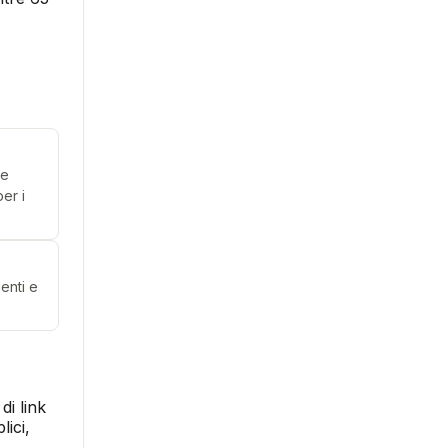
le
er i
enti e
di link
lici,