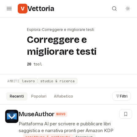
Vettoria
V
Esplora
›
Correggere e migliorare testi
#
Correggere e
migliorare testi
20
tool
lavoro
studio & ricerca
AMBITI
Recenti
Popolari
Alfabetico
Filtri
MuseAuthor
NUOVO
Piattaforma AI per scrivere e pubblicare libri
saggistica e narrativa pronti per Amazon KDP