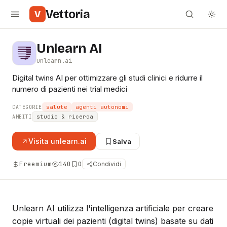
Vettoria
V
Unlearn AI
unlearn.ai
Digital twins AI per ottimizzare gli studi clinici e ridurre il
numero di pazienti nei trial medici
salute
agenti autonomi
CATEGORIE
studio & ricerca
AMBITI
Visita
unlearn.ai
Salva
Freemium
140
0
Condividi
Unlearn AI utilizza l'intelligenza artificiale per creare
copie virtuali dei pazienti (digital twins) basate su dati