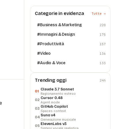
Categorie in evidenza
Tutte →
#
Business & Marketing
220
#
Immagini & Design
175
#
Produttività
157
#
Video
136
#
Audio & Voce
133
Trending oggi
24h
Claude 3.7 Sonnet
01
Ragionamento esteso
Cursor 0.48
02
e
Agent mode
GitHub Copilot
03
Spaces context
Suno v4
04
Generazione musicale
ElevenLabs v3
05
Sintesi vocale realistica