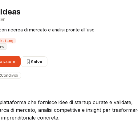
rIdeas
com
con ricerca di mercato e analisi pronte all'uso
rketing
ro
eas.com
Salva
Condividi
piattaforma che fornisce idee di startup curate e validate,
ca di mercato, analisi competitive e insight per trasformar
e imprenditoriale concreta.