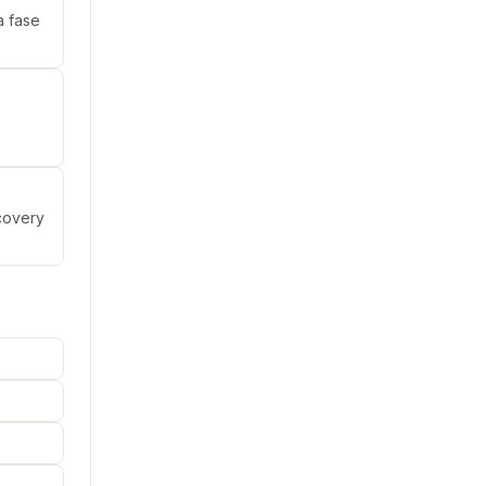
a fase
scovery