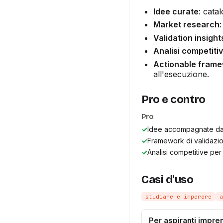
Idee curate
: cata
Market research
Validation insight
Analisi competiti
Actionable fram
all'esecuzione.
Pro e contro
Pro
✓
Idee accompagnate da r
✓
Framework di validazio
✓
Analisi competitive per
Casi d'uso
studiare e imparare
a
Per aspiranti impren