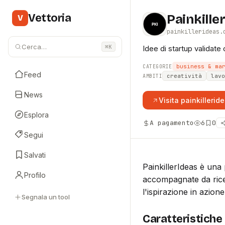
Vettoria
Painkille
V
painkillerideas.
Cerca…
⌘K
Idee di startup validate 
business & ma
CATEGORIE
Feed
creatività
lavo
AMBITI
News
Visita
painkillerid
Esplora
A pagamento
6
0
Segui
Salvati
PainkillerIdeas è una 
Profilo
accompagnate da ricer
l'ispirazione in azion
Segnala un tool
Caratteristiche