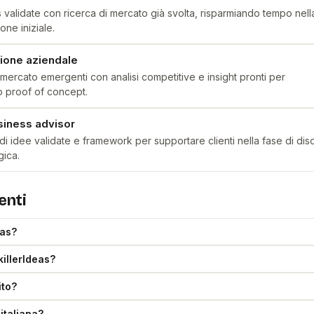
 validate con ricerca di mercato già svolta, risparmiando tempo nell
one iniziale.
zione aziendale
 mercato emergenti con analisi competitive e insight pronti per
o proof of concept.
siness advisor
i idee validate e framework per supportare clienti nella fase di di
gica.
enti
eas?
illerIdeas?
ito?
italiana?