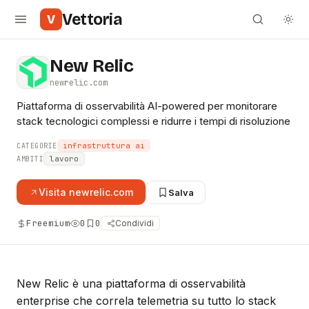
Vettoria
V
New Relic
newrelic.com
Piattaforma di osservabilità AI-powered per monitorare
stack tecnologici complessi e ridurre i tempi di risoluzione
infrastruttura ai
CATEGORIE
lavoro
AMBITI
Visita
newrelic.com
Salva
Freemium
0
0
Condividi
New Relic è una piattaforma di osservabilità
enterprise che correla telemetria su tutto lo stack