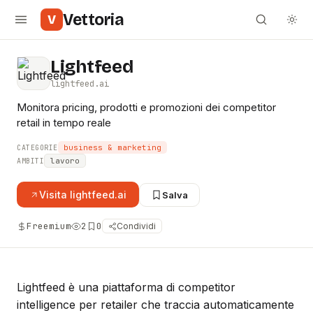
Vettoria
V
Lightfeed
lightfeed.ai
Monitora pricing, prodotti e promozioni dei competitor
retail in tempo reale
business & marketing
CATEGORIE
lavoro
AMBITI
Visita
lightfeed.ai
Salva
Freemium
2
0
Condividi
Lightfeed è una piattaforma di competitor
intelligence per retailer che traccia automaticamente