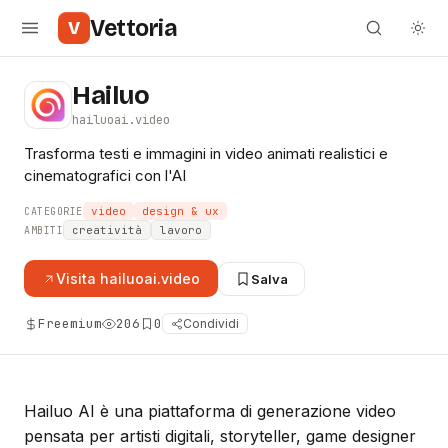
Vettoria
V
Hailuo
hailuoai.video
Trasforma testi e immagini in video animati realistici e
cinematografici con l'AI
video
design & ux
CATEGORIE
creatività
lavoro
AMBITI
Visita
hailuoai.video
Salva
Freemium
206
0
Condividi
Hailuo AI è una piattaforma di generazione video
pensata per artisti digitali, storyteller, game designer