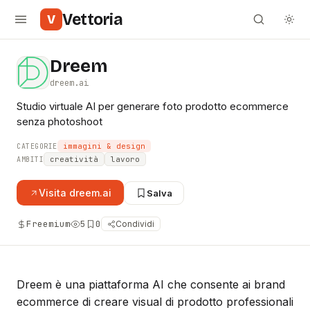
Vettoria
V
Dreem
dreem.ai
Studio virtuale AI per generare foto prodotto ecommerce
senza photoshoot
immagini & design
CATEGORIE
creatività
lavoro
AMBITI
Visita
dreem.ai
Salva
Freemium
5
0
Condividi
Dreem è una piattaforma AI che consente ai brand
ecommerce di creare visual di prodotto professionali