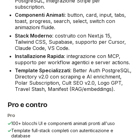
PostgreSQL, integrazione Stripe per
subscription.
Componenti Animati
: button, card, input, tabs,
toast, progress, search, select, switch con
animazioni fluide.
Stack Moderno
: costruito con Next.js 15,
Tailwind CSS, Supabase, supporto per Cursor,
Claude Code, VS Code.
Installazione Rapida
: integrazione con MCP,
supporto per workflow agentici e server actions.
Template Specializzati
: Better Auth PostgreSQL,
Directory v2.0 con scraping e AI enrichment,
Polar Subscription, Cult SEO v2.0, Logo GPT,
Travel Stash, Manifest (RAG/embeddings).
Pro e contro
Pro
✓
100+ blocchi UI e componenti animati pronti all'uso
✓
Template full-stack completi con autenticazione e
database