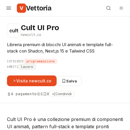
Vettoria
V
Cult UI Pro
newcult.co
Libreria premium di blocchi UI animati e template full-
stack con Shadcn, Next.js 15 e Tailwind CSS
programmazione
CATEGORIE
lavoro
AMBITI
Visita
newcult.co
Salva
A pagamento
1
0
Condividi
Cult UI Pro è una collezione premium di componenti
UI animati, pattern full-stack e template pronti