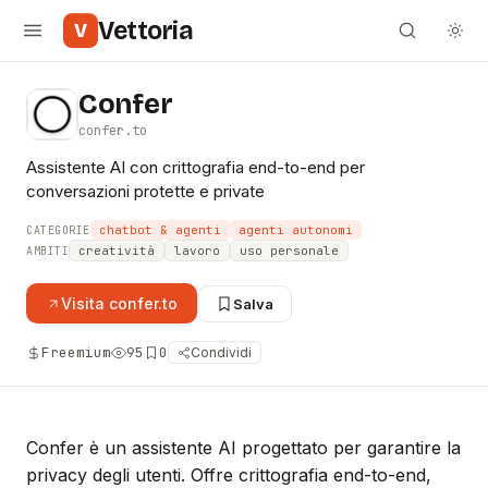
Vettoria
V
Confer
confer.to
Assistente AI con crittografia end-to-end per
conversazioni protette e private
chatbot & agenti
agenti autonomi
CATEGORIE
creatività
lavoro
uso personale
AMBITI
Visita
confer.to
Salva
Freemium
95
0
Condividi
Confer è un assistente AI progettato per garantire la
privacy degli utenti. Offre crittografia end-to-end,