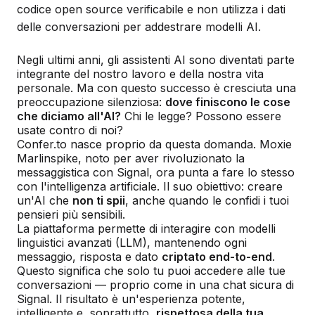
codice open source verificabile e non utilizza i dati
delle conversazioni per addestrare modelli AI.
Negli ultimi anni, gli assistenti AI sono diventati parte
integrante del nostro lavoro e della nostra vita
personale. Ma con questo successo è cresciuta una
preoccupazione silenziosa:
dove finiscono le cose
che diciamo all'AI?
Chi le legge? Possono essere
usate contro di noi?
Confer.to nasce proprio da questa domanda. Moxie
Marlinspike, noto per aver rivoluzionato la
messaggistica con Signal, ora punta a fare lo stesso
con l'intelligenza artificiale. Il suo obiettivo: creare
un'AI che
non ti spii
, anche quando le confidi i tuoi
pensieri più sensibili.
La piattaforma permette di interagire con modelli
linguistici avanzati (LLM), mantenendo ogni
messaggio, risposta e dato
criptato end-to-end
.
Questo significa che solo tu puoi accedere alle tue
conversazioni — proprio come in una chat sicura di
Signal. Il risultato è un'esperienza potente,
intelligente e, soprattutto,
rispettosa della tua