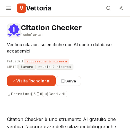
Vettoria
V
Citation Checker
1scholar.ai
Verifica citazioni scientifiche con AI contro database
accademici
educazione & ricerca
CATEGORIE
lavoro
studio & ricerca
AMBITI
Visita
1scholar.ai
Salva
Freemium
5
0
Condividi
Citation Checker è uno strumento AI gratuito che
verifica l'accuratezza delle citazioni bibliografiche