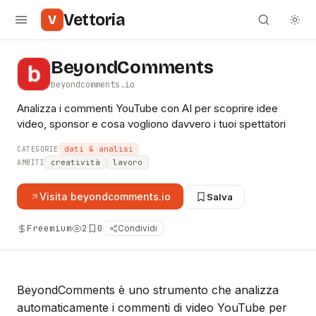
Vettoria
V
BeyondComments
beyondcomments.io
Analizza i commenti YouTube con AI per scoprire idee
video, sponsor e cosa vogliono davvero i tuoi spettatori
dati & analisi
CATEGORIE
creatività
lavoro
AMBITI
Visita
beyondcomments.io
Salva
Freemium
2
0
Condividi
BeyondComments è uno strumento che analizza
automaticamente i commenti di video YouTube per