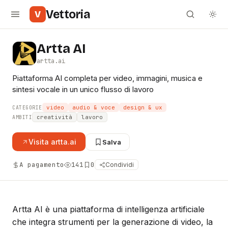
Vettoria
V
Artta AI
artta.ai
Piattaforma AI completa per video, immagini, musica e
sintesi vocale in un unico flusso di lavoro
video
audio & voce
design & ux
CATEGORIE
creatività
lavoro
AMBITI
Visita
artta.ai
Salva
A pagamento
141
0
Condividi
Artta AI è una piattaforma di intelligenza artificiale
che integra strumenti per la generazione di video, la